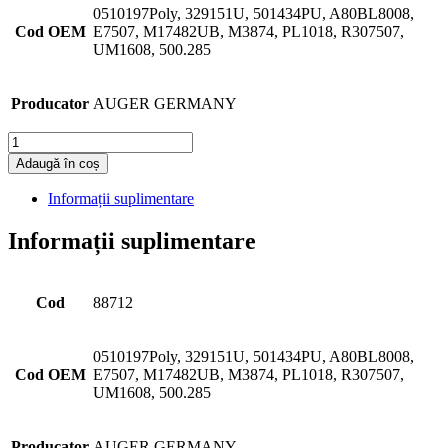
0510197Poly, 329151U, 501434PU, A80BL8008,
Cod OEM
E7507, M17482UB, M3874, PL1018, R307507,
UM1608, 500.285
Producator
AUGER GERMANY
Cantitate
Adaugă în coș
Informații suplimentare
Informații suplimentare
Cod
88712
0510197Poly, 329151U, 501434PU, A80BL8008,
Cod OEM
E7507, M17482UB, M3874, PL1018, R307507,
UM1608, 500.285
Producator
AUGER GERMANY