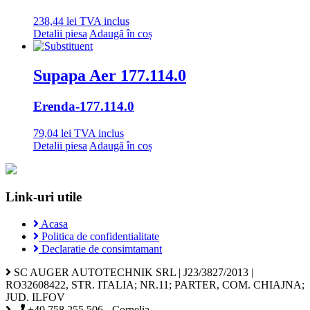
238,44
lei
TVA inclus
Detalii piesa
Adaugă în coș
Supapa Aer 177.114.0
Erenda
-177.114.0
79,04
lei
TVA inclus
Detalii piesa
Adaugă în coș
Link-uri utile
Acasa
Politica de confidentialitate
Declaratie de consimtamant
SC AUGER AUTOTECHNIK SRL | J23/3827/2013 |
RO32608422, STR. ITALIA; NR.11; PARTER, COM. CHIAJNA;
JUD. ILFOV
+40 758 255 506 - Cornelia