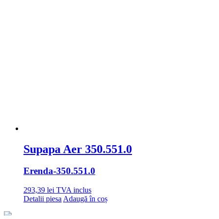
Supapa Aer 350.551.0
Erenda
-350.551.0
293,39
lei
TVA inclus
Detalii piesa
Adaugă în coș