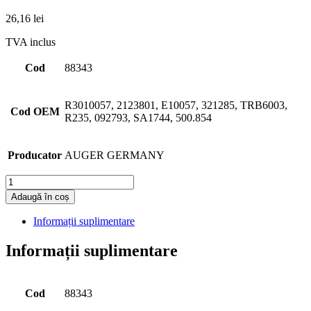
26,16
lei
TVA inclus
Cod
88343
R3010057, 2123801, E10057, 321285, TRB6003,
Cod OEM
R235, 092793, SA1744, 500.854
Producator
AUGER GERMANY
Cantitate
Adaugă în coș
Informații suplimentare
Informații suplimentare
Cod
88343