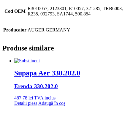
R3010057, 2123801, E10057, 321285, TRB6003,
Cod OEM
R235, 092793, SA1744, 500.854
Producator
AUGER GERMANY
Produse similare
Supapa Aer 330.202.0
Erenda
-330.202.0
487,78
lei
TVA inclus
Detalii piesa
Adaugă în coș