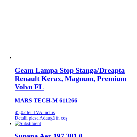
Geam Lampa Stop Stanga/Dreapta
Renault Kerax, Magnum, Premium
Volvo FL
MARS TECH
-M 611266
45,02
lei
TVA inclus
Detalii piesa
Adaugă în coș
Supapa Aer 197.301.0