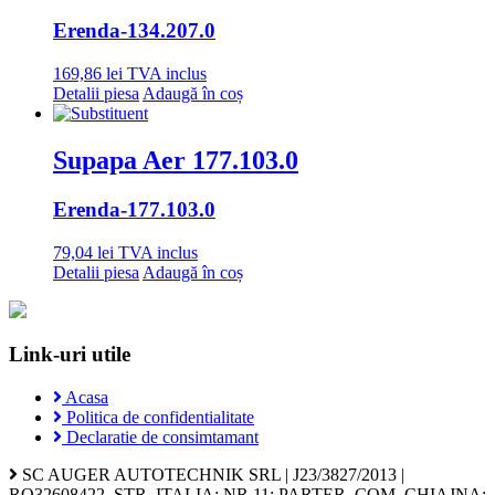
Erenda
-134.207.0
169,86
lei
TVA inclus
Detalii piesa
Adaugă în coș
Supapa Aer 177.103.0
Erenda
-177.103.0
79,04
lei
TVA inclus
Detalii piesa
Adaugă în coș
Link-uri utile
Acasa
Politica de confidentialitate
Declaratie de consimtamant
SC AUGER AUTOTECHNIK SRL | J23/3827/2013 |
RO32608422, STR. ITALIA; NR.11; PARTER, COM. CHIAJNA;