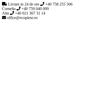
Livrare in 24 de ore
+40 758 255 506
Cornelia
+40 759 040 009
Alin
+40 021 367 31 14
office@ecopiese.ro