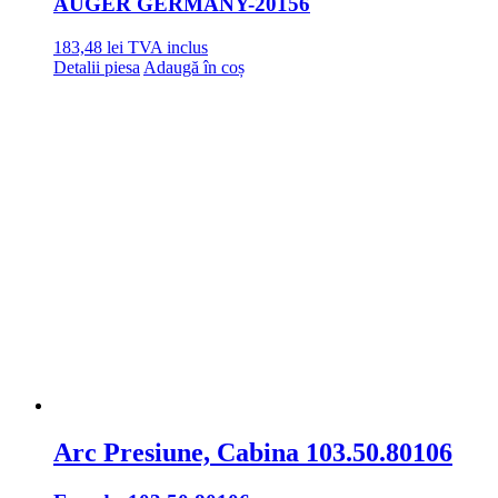
AUGER GERMANY
-20156
183,48
lei
TVA inclus
Detalii piesa
Adaugă în coș
Arc Presiune, Cabina 103.50.80106