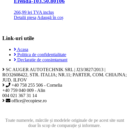
Erenda
-103.50.80106
266,99
lei
TVA inclus
Detalii piesa
Adaugă în coș
Link-uri utile
Acasa
Politica de confidentialitate
Declaratie de consimtamant
SC AUGER AUTOTECHNIK SRL | J23/3827/2013 |
RO32608422, STR. ITALIA; NR.11; PARTER, COM. CHIAJNA;
JUD. ILFOV
+40 758 255 506 - Cornelia
+40 759 040 009 - Alin
004 021 367 31 14
office@ecopiese.ro
Toate numerele, mărcile și modelele originale de pe acest site sunt
doar în scop de comparație și informare.