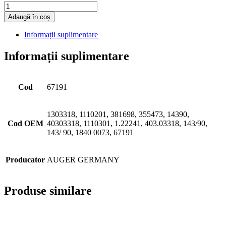
Cantitate
Adaugă în coș
Informații suplimentare
Informații suplimentare
Cod
67191
1303318, 1110201, 381698, 355473, 14390,
Cod OEM
40303318, 1110301, 1.22241, 403.03318, 143/90,
143/ 90, 1840 0073, 67191
Producator
AUGER GERMANY
Produse similare