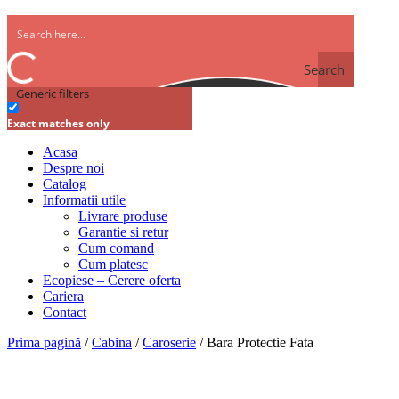
Search
Generic filters
Exact matches only
Acasa
Despre noi
Catalog
Informatii utile
Livrare produse
Garantie si retur
Cum comand
Cum platesc
Ecopiese – Cerere oferta
Cariera
Contact
Prima pagină
/
Cabina
/
Caroserie
/ Bara Protectie Fata