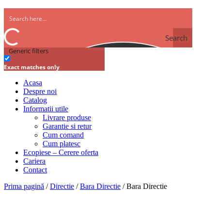
Search
Generic filters
Exact matches only
Acasa
Despre noi
Catalog
Informatii utile
Livrare produse
Garantie si retur
Cum comand
Cum platesc
Ecopiese – Cerere oferta
Cariera
Contact
Prima pagină
/
Directie
/
Bara Directie
/ Bara Directie