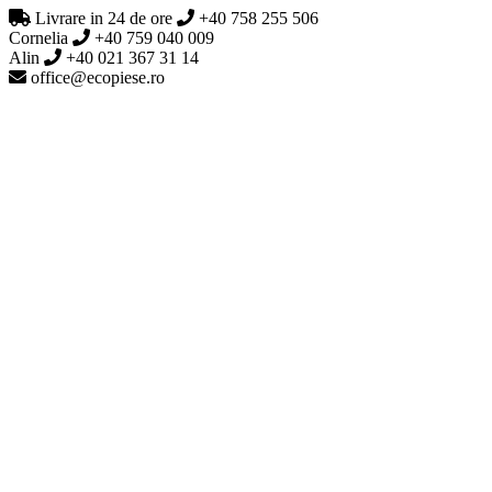
Livrare in 24 de ore
+40 758 255 506
Cornelia
+40 759 040 009
Alin
+40 021 367 31 14
office@ecopiese.ro