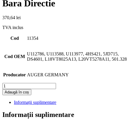
Bara Directie
370,64
lei
TVA inclus
Cod
11354
U112786, U113588, U113977, 4HS421, 5JD715,
Cod OEM
DS4601, L18VT8025A13, L20VT5278A11, 501.328
Producator
AUGER GERMANY
Cantitate
Adaugă în coș
Informații suplimentare
Informații suplimentare