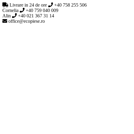
Livrare in 24 de ore
+40 758 255 506
Cornelia
+40 759 040 009
Alin
+40 021 367 31 14
office@ecopiese.ro