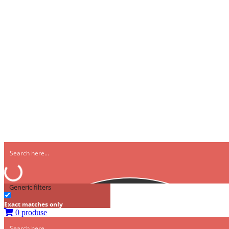
Generic filters
Exact matches only
0 produse