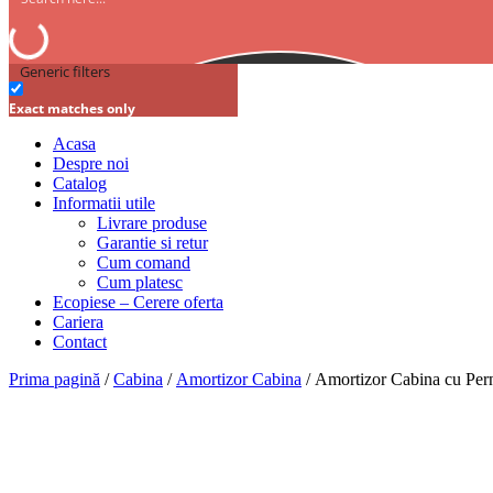
Generic filters
Exact matches only
Acasa
Despre noi
Catalog
Informatii utile
Livrare produse
Garantie si retur
Cum comand
Cum platesc
Ecopiese – Cerere oferta
Cariera
Contact
Prima pagină
/
Cabina
/
Amortizor Cabina
/ Amortizor Cabina cu Pe