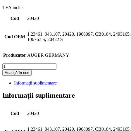
TVA inclus
Cod
20420
1.23461, 043.107, 20420, 1908097, CB0184, 2493165,
Cod OEM
106767 S, 20422 S
Producator
AUGER GERMANY
Cantitate
Adaugă în coș
Informații suplimentare
Informații suplimentare
Cod
20420
1.23461, 043.107, 20420, 1908097, CB0184, 2493165,