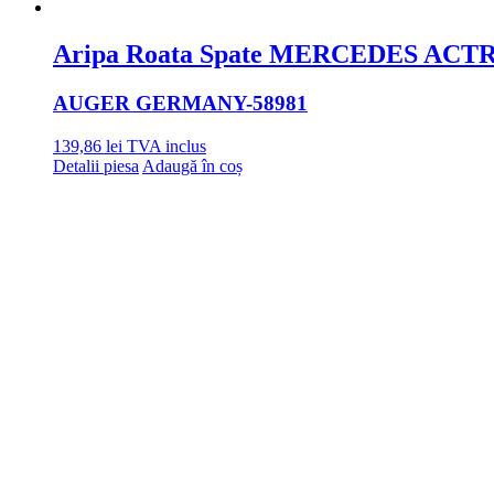
Aripa Roata Spate MERCEDES ACTR
AUGER GERMANY
-58981
139,86
lei
TVA inclus
Detalii piesa
Adaugă în coș