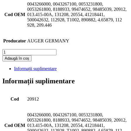
0043266000, 0043267100, 0053231800,
0053261800, 8188933, 99474652, 98485039, 20912,
Cod OEM
013.415-00A, 131208, 20554, 41218441,
500042632, 112928, T1002, 890882, 4.65879, 112
928, 209.446
Producator
AUGER GERMANY
Cantitate
Adaugă în coș
Informații suplimentare
Informații suplimentare
Cod
20912
0043266000, 0043267100, 0053231800,
0053261800, 8188933, 99474652, 98485039, 20912,
Cod OEM
013.415-00A, 131208, 20554, 41218441,
500042632, 112928, T1002, 890882, 4.65879, 112