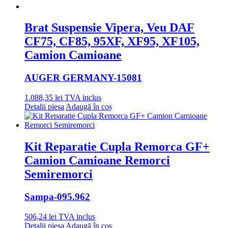
Brat Suspensie Vipera, Veu DAF
CF75, CF85, 95XF, XF95, XF105,
Camion Camioane
AUGER GERMANY
-15081
1.088,35
lei
TVA inclus
Detalii piesa
Adaugă în coș
Kit Reparatie Cupla Remorca GF+
Camion Camioane Remorci
Semiremorci
Sampa
-095.962
506,24
lei
TVA inclus
Detalii piesa
Adaugă în coș