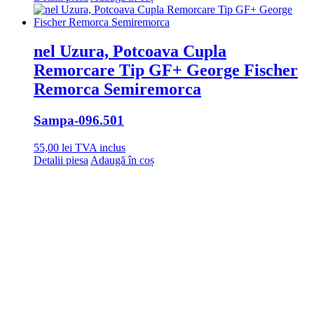
nel Uzura, Potcoava Cupla
Remorcare Tip GF+ George Fischer
Remorca Semiremorca
Sampa
-096.501
55,00
lei
TVA inclus
Detalii piesa
Adaugă în coș