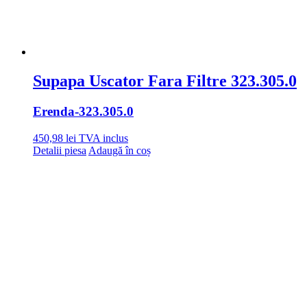
Supapa Uscator Fara Filtre 323.305.0
Erenda
-323.305.0
450,98
lei
TVA inclus
Detalii piesa
Adaugă în coș