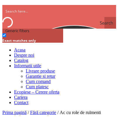
Search
Generic filters
Exact matches only
Acasa
Despre noi
Catalog
Informatii utile
Livrare produse
Garantie si retur
Cum comand
Cum platesc
Ecopiese – Cerere oferta
Cariera
Contact
Prima pagină
/
Fără categorie
/ Ac cu role de rulmenti