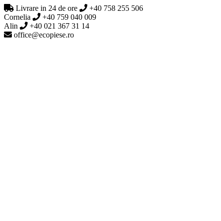
Livrare in 24 de ore
+40 758 255 506
Cornelia
+40 759 040 009
Alin
+40 021 367 31 14
office@ecopiese.ro