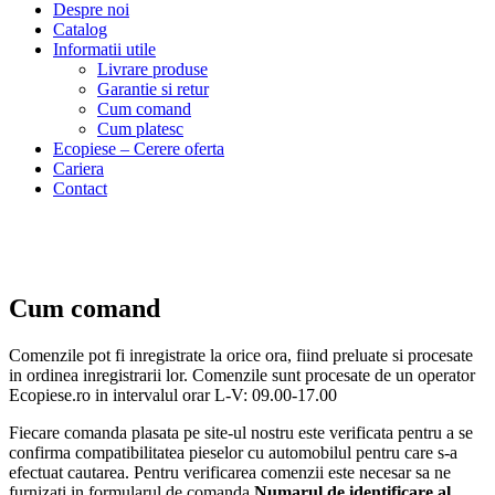
Despre noi
Catalog
Informatii utile
Livrare produse
Garantie si retur
Cum comand
Cum platesc
Ecopiese – Cerere oferta
Cariera
Contact
Cum comand
Comenzile pot fi inregistrate la orice ora, fiind preluate si procesate
in ordinea inregistrarii lor. Comenzile sunt procesate de un operator
Ecopiese.ro in intervalul orar L-V: 09.00-17.00
Fiecare comanda plasata pe site-ul nostru este verificata pentru a se
confirma compatibilitatea pieselor cu automobilul pentru care s-a
efectuat cautarea. Pentru verificarea comenzii este necesar sa ne
furnizati in formularul de comanda
Numarul de identificare al