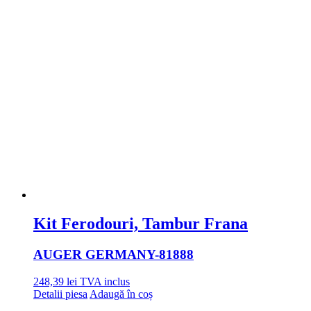
Kit Ferodouri, Tambur Frana
AUGER GERMANY
-81888
248,39
lei
TVA inclus
Detalii piesa
Adaugă în coș