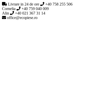
Livrare in 24 de ore
+40 758 255 506
Cornelia
+40 759 040 009
Alin
+40 021 367 31 14
office@ecopiese.ro