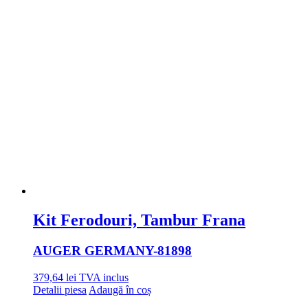
Kit Ferodouri, Tambur Frana
AUGER GERMANY
-81898
379,64
lei
TVA inclus
Detalii piesa
Adaugă în coș