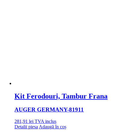
Kit Ferodouri, Tambur Frana
AUGER GERMANY
-81911
281,91
lei
TVA inclus
Detalii piesa
Adaugă în coș