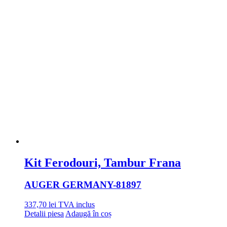
Kit Ferodouri, Tambur Frana
AUGER GERMANY
-81897
337,70
lei
TVA inclus
Detalii piesa
Adaugă în coș