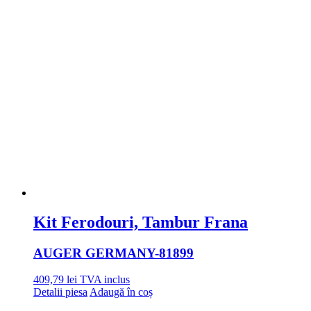
Kit Ferodouri, Tambur Frana
AUGER GERMANY
-81899
409,79
lei
TVA inclus
Detalii piesa
Adaugă în coș