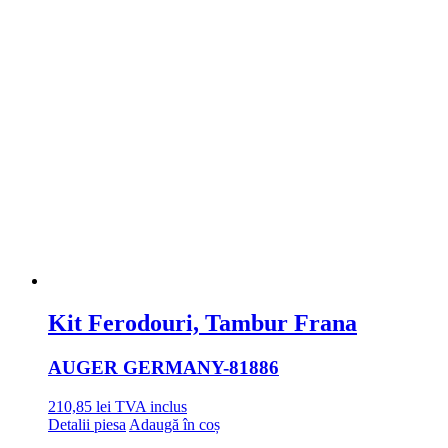
Kit Ferodouri, Tambur Frana
AUGER GERMANY
-81886
210,85
lei
TVA inclus
Detalii piesa
Adaugă în coș