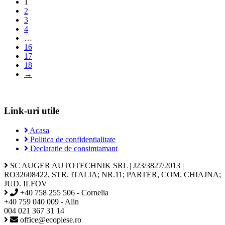
1
2
3
4
…
16
17
18
→
Link-uri utile
Acasa
Politica de confidentialitate
Declaratie de consimtamant
SC AUGER AUTOTECHNIK SRL | J23/3827/2013 |
RO32608422, STR. ITALIA; NR.11; PARTER, COM. CHIAJNA;
JUD. ILFOV
+40 758 255 506 - Cornelia
+40 759 040 009 - Alin
004 021 367 31 14
office@ecopiese.ro