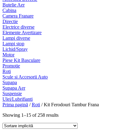
Butelie Aer
Cabina
Camera Franare
Directie
Electrice diverse
Elemente Avertizare
Lampi diverse
Lampi stop
Lichid/Spray
Motor
Piese Kit Basculare
Promotie
Roti
Scule si Accesorii Auto
Supapa
Supapa Aer
Suspensie
Ulei/Lubrifianti
Prima pagină
/
Roti
/ Kit Ferodouri Tambur Frana
Showing 1–15 of 258 results