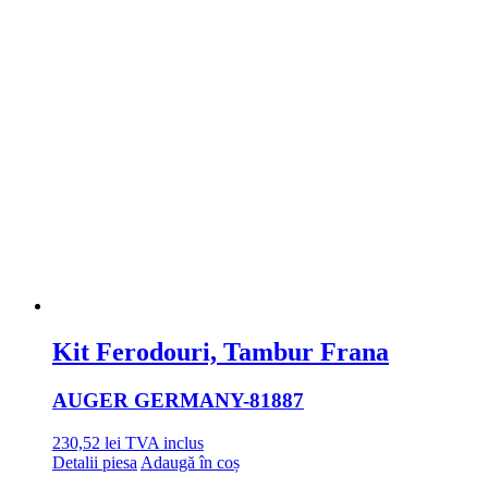
Kit Ferodouri, Tambur Frana
AUGER GERMANY
-81887
230,52
lei
TVA inclus
Detalii piesa
Adaugă în coș