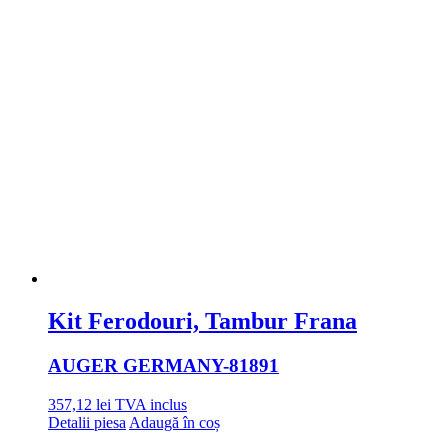
Kit Ferodouri, Tambur Frana
AUGER GERMANY
-81891
357,12
lei
TVA inclus
Detalii piesa
Adaugă în coș