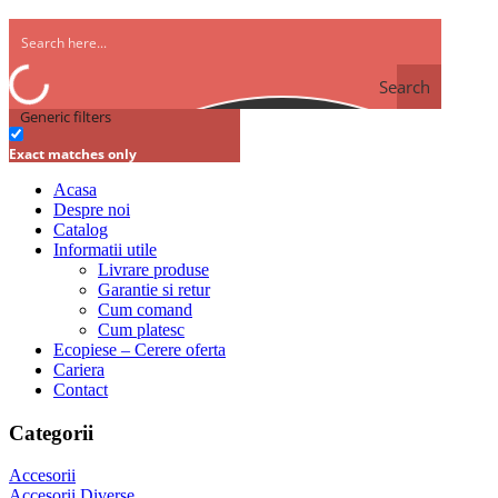
Search
Generic filters
Exact matches only
Acasa
Despre noi
Catalog
Informatii utile
Livrare produse
Garantie si retur
Cum comand
Cum platesc
Ecopiese – Cerere oferta
Cariera
Contact
Categorii
Accesorii
Accesorii Diverse