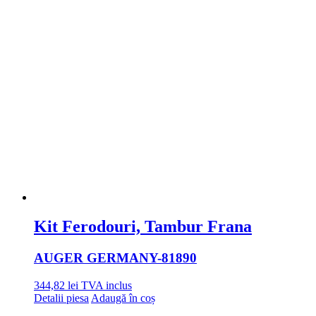
Kit Ferodouri, Tambur Frana
AUGER GERMANY
-81890
344,82
lei
TVA inclus
Detalii piesa
Adaugă în coș