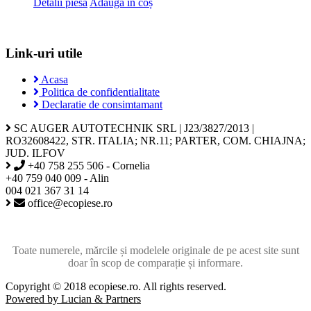
Detalii piesa
Adaugă în coș
Link-uri utile
Acasa
Politica de confidentialitate
Declaratie de consimtamant
SC AUGER AUTOTECHNIK SRL | J23/3827/2013 |
RO32608422, STR. ITALIA; NR.11; PARTER, COM. CHIAJNA;
JUD. ILFOV
+40 758 255 506 - Cornelia
+40 759 040 009 - Alin
004 021 367 31 14
office@ecopiese.ro
Toate numerele, mărcile și modelele originale de pe acest site sunt
doar în scop de comparație și informare.
Copyright © 2018 ecopiese.ro. All rights reserved.
Powered by Lucian & Partners