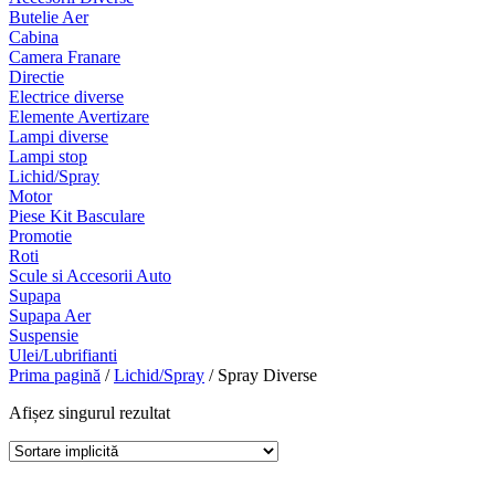
Butelie Aer
Cabina
Camera Franare
Directie
Electrice diverse
Elemente Avertizare
Lampi diverse
Lampi stop
Lichid/Spray
Motor
Piese Kit Basculare
Promotie
Roti
Scule si Accesorii Auto
Supapa
Supapa Aer
Suspensie
Ulei/Lubrifianti
Prima pagină
/
Lichid/Spray
/ Spray Diverse
Afișez singurul rezultat