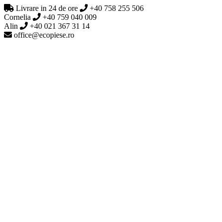
Livrare in 24 de ore
+40 758 255 506
Cornelia
+40 759 040 009
Alin
+40 021 367 31 14
office@ecopiese.ro