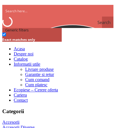
Search
Generic filters
Exact matches only
Acasa
Despre noi
Catalog
Informatii utile
Livrare produse
Garantie si retur
Cum comand
Cum platesc
Ecopiese – Cerere oferta
Cariera
Contact
Categorii
Accesorii
Accesorii Diverse