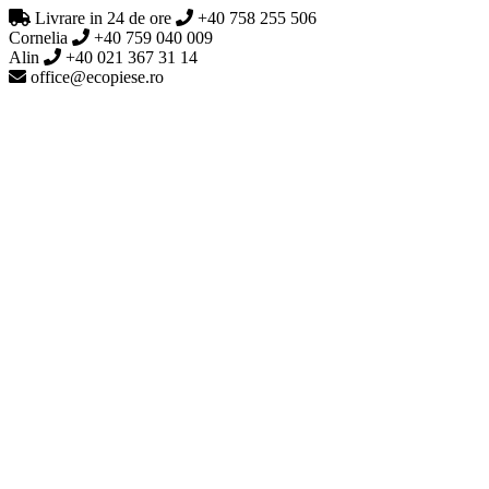
Livrare in 24 de ore
+40 758 255 506
Cornelia
+40 759 040 009
Alin
+40 021 367 31 14
office@ecopiese.ro